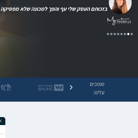
מקצוענים, רמת שירות גבוהה, שירותיים... כל מה 
סומכים
עלינו: