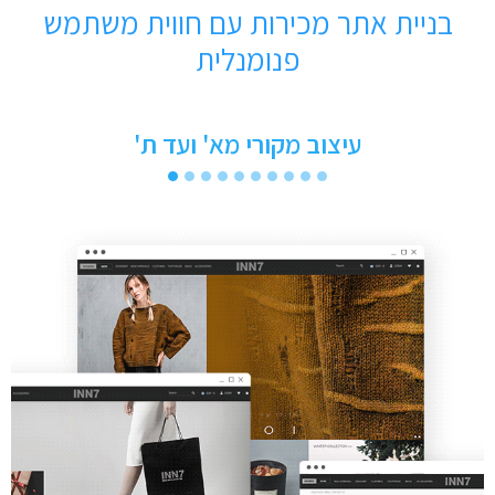
בניית אתר מכירות עם חווית משתמש
פנומנלית
עיצוב מקורי מא' ועד ת'
1
2
3
4
5
6
7
8
9
10