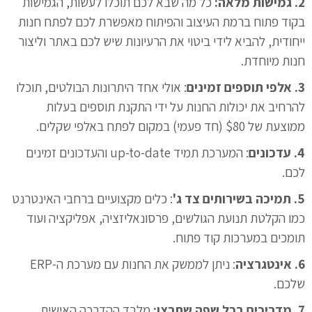
2. גמישות מלאה:
כל מה שבא לכם תוכלו לעשות, הגמישות
בקוד פתוח ברמת העיצוב והפיתוח מאפשרת לכם לפתח חנות
ייחודית, להביא לידי ביטוי את הרעיונות שיש לכם באתר וליצור
חנות מיוחדת.
3. אלפי תוספים זמינים
: אולי אחד היתרונות הבולטים, תוכלו
להרחיב את יכולות החנות על ידי התקנת תוספים בעלות
ממוצעת של $80 (חד פעמי) במקום לפתח באלפי שקלים.
4. עדכונים
: המערכת תמיד up-to-date והעדכונים זמינים
לכם.
5. תמיכה בשירותים צד ג'
: כלים מקצועיים ברחבי האינטרנט
כמו הקלטת תנועת הגולשים, פרסונאליזציה, אפליקציה ועוד
תומכים במערכות קוד פתוח.
6. אינטגרציה
: ניתן לממשק את החנות עם מערכת ה-ERP
שלכם.
7.
מדריכים בכל שפה שתרצו:
מלבד ההדרכה האישית