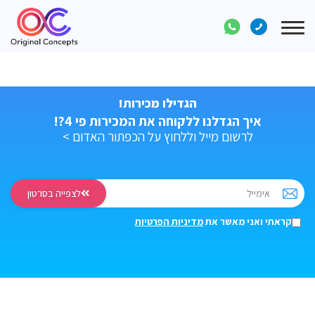
Toggle
navigation
הגדילו מכירות!
איך הגדלנו ללקוחה את המכירות פי 4?!
לרשום מייל וללחוץ על הכפתור האדום >
לצפייה בסרטון
קראתי ואני מאשר את
מדיניות הפרטיות
דף הבית
>
בלוג איקומרס
>
צעדים ראשונים
>
[השוואה] כמה עולה לבנות חנות
באינטרנט