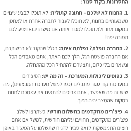
החסרונות בקוד סגור:
1. החנות לא שלכם – חתונה קתולית:
לא תוכלו לבצע שינויים
משמעותיים בחנות, לא תוכלו לעבור לחברה אחרת או לאחסן
במקום אחר ולא תוכלו למכור אותה אם מישהו יבוא ויציע לכם
תמורה יפה!
2. החברה נופלת? נפלתם איתה:
בגלל שהקוד לא ברשותכם,
אם החברה פושטת רגל, הלך לכם האתר, אתם מאבדים הכל
ונשארים בלי כלום, ותצטרכו להתחיל הכל מהתחלה.
3. כפופים ליכולות המערכת – זה מה יש:
הפיצ'רים
במערכות קוד סגור מוגבלים (כמו למשל מערכת המבצעים), מה
שיש זה מה שאפשר, אתם צריכים להתאים את עצמכם לחנות
במקום שהמצב יהיה הפוך.
4. פיצ'רים מתקדמים בתשלום חודשי:
כשתרצו לשלב
פיצ'רים מתקדמים, תחוייבו עליהם חודשית, למשל אם אתם
רוצים התממשקות לזאפ סביר להניח שתשלמו על הפיצ'ר באופן