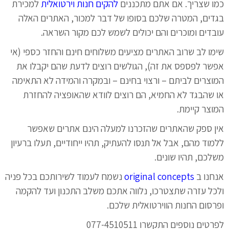
כמו שצריך. אם אתם מתכננים
להקים חנות וירטואלית
למכירת
בגדים, המטרה שלכם בסופו של דבר למכור, האתרים האלה
עובדים ומוכרים והם יכולים לשמש לכם מקור השראה.
שימו לב שרוב האתרים מציעים משלוחים חינם והחזר כספי (אי
אפשר לפספס את זה), הגולשים רוצים לדעת שהם יקבלו את
המוצרים לביתם – ורצוי בחינם – ובמקרה והמידה לא התאימה
או שהבגד לא החמיא, הם רוצים לוודא שהאופציה להחזרת
המוצר קיימת.
אין ספק שהאתרים שהזכרנו למעלה הינם אתרים שאפשר
ללמוד מהם, אבל אל תנסו להעתיק, תהיו ייחודיים, תעלו ברעיון
משלכם, תהיו שונים.
אנחנו ב
original concepts
נשמח לעמוד לשירותכם בכל פניה
ולכל עזרה שתצטרכו, נלווה אתכם משלב התכנון ועד להקמה
ופרסום החנות הווירטואלית שלכם.
לפרטים נוספים התקשרו 077-4510511