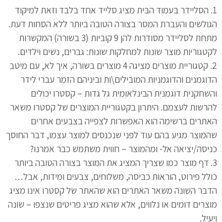
1. הסליידר בעמוד הבית מציג סלייד אחד בלבד וזאת למיקוד
הגולשים והעברת המסר בצורה הטובה ביותר ללא הסחות דעת.
מתחת לסליידר מסודרות להן 9 קוביות (3 בשורה) המקשרות
לקטגוריות מוצר שונות למחלקות שונות: גברים, נשים וילדים.
2. קטגוריית מוצרים מציגה 4 מוצרים בשורה, איך לא, עם מיטב
הדוגמנים והדוגמניות המובילים\ות וביניהם הזמר עברי לידר
והשחקנית דוגמנית הבינלאומית גל גדות – קסטרו יכולים
להרשות לעצמם. היתרון בקטגוריית המוצרים של קסטרו משאר
האתרים ברשימה הוא האפשרות לצפייה בצבעים אחרים
שהמוצר מגיע בהם עוד לפני שנכנסים למוצר עצמו, דבר החוסך
כניסה/יציאה אל- ומהמוצר – חווית משתמש כבר אמרנו?
3. דף מוצר כמו שצריך המציג את המוצר בצורה הטובה ביותר
כולל פירוט, הוראות כביסה, משלוחים, צבעים ומידות, אבל…
הדבר השונה משאר האתרים הוא שהאתר של קסטרו אינו מציג
מוצרים דומים או נלווים, אלא שהוא מציג פריטים שנצפו – שונה
ויעיל.