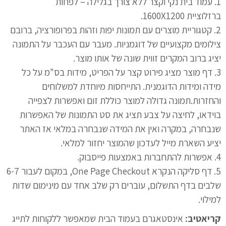
1. עמוד בית נקי וקצר ללא צורך בגלילה – לפחות
ברזלוציית 1600X1200.
2. קטגוריית מוצרים עם תמונות יפות וזהות בפרופורציה, ברובם
צילומים מקצועיים של דוגמניות. מעבר עם העכבר על התמונה
יציג ברוב המקרים זווית שונה של אותו מוצר.
3. דף מוצר מציג פירוט קצר על הפריט, מידות בס"מ על כל
מידה ומידות הדוגמנית. התייחסות מיוחדת למשלוחים
והחזרות.תמונה גדולה למוצר כוללת זום ואפשרות לצפייה
בוידאו, לחיצה על צבע תציג את סט התמונות של האפשרות
שנבחרה, במקרה ואין את המידה שנבחרה במלאי אז האתר
יציע השארת מייל לעדכון שהמוצר יחזור למלאי.
4. אפשרות להתחברות באמצעות פייסבוק.
5. דף סליקה הנקרא One Page Checkout, במקום לעבור 6-7
שלבים בדף התשלום, עוברים רק שלב אחד עם מינימום שדות
למילוי.
קריאטיב:
אינסטאגרם בעמוד הבית שמאפשר ללקוחות לתייג