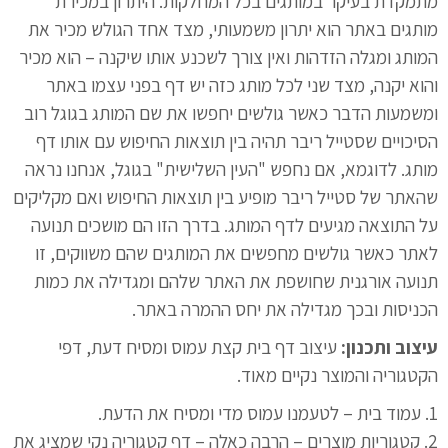
מתמקדת בעיקר במותגים בכל המחלקות. היתרון במכירת
מותגים באתר הוא יתרון משמעותי, מצד אחד הגולש מכיר את
המותג ומגלה הזדהות ואין צורך לשכנע אותו שיקנה – הוא מכיר
והוא יקנה, מצד שני לכל מותג כזה יש דף בפני עצמו באתר
ומשמעות הדבר כאשר גולשים יחפשו את שם המותג בגוגל רוב
הסיכויים שסטייל ריבר תהיה בין תוצאות החיפוש עם אותו דף
מותג. לדוגמא, אם נחפש "העין השלישית" בגוגל, אנחנו נראה
שהאתר של סטייל ריבר מופיע בין תוצאות החיפוש ואם מקליקים
על התוצאה מגיעים לדף המותג. בדרך הזו הם מושכים תנועה
לאתר כאשר גולשים מחפשים את המותגים שהם משווקים, זו
תנועה אורגנית שחושפת את האתר שלהם ומגדילה את כמות
הכניסות ובכך מגדילה את יחס ההמרה באתר.
עיצוב ותכנון:
עיצוב דף בית קצת עמוס ומסיח דעת, דפי
הקטגוריה והמוצר נקיים מאוד.
1. עמוד בית – לטעמנו עמוס מדי ומסיח את הדעת.
2. קטגוריות מוצרים – הרבה כאלה – דף קטגוריה נקי שמציג את