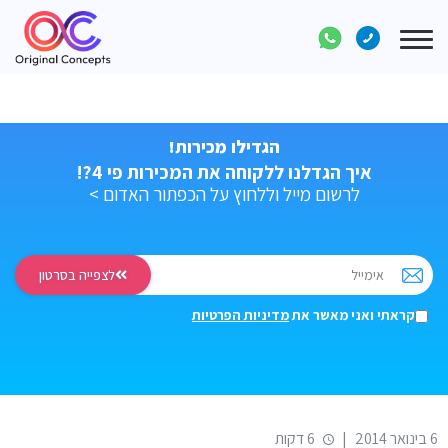
Toggle
navigation
הגדילו מכירות!
איך הגדלנו ללקוחה את המכירות פי 4?!
לרשום מייל וללחוץ על הכפתור האדום >
לצפייה בסרטון
קראתי ואני מאשר את
מדיניות הפרטיות
דף הבית
>
בלוג איקומרס
>
בניית אתרים
>
הטרנד: חנות וירטואלית לבגדים
6 בינואר 2014
|
6 דקות